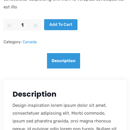
est illo
Non-
Add To Cart
Touch
Thermometer
quantity
Category:
Canada
Description
Description
Design inspiration lorem ipsum dolor sit amet,
consectetuer adipiscing elit. Morbi commodo,
ipsum sed pharetra gravida, orci magna rhoncus
neque, id pulvinar odio lorem non turpis. Nullam sit