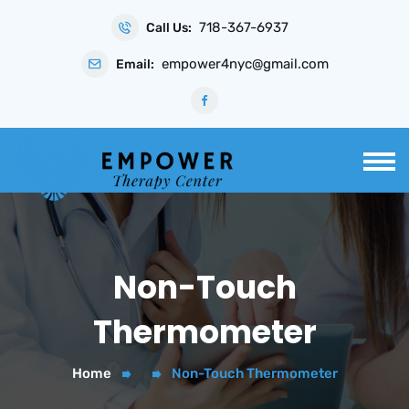
Skip
718-367-6937
to
Call Us:
content
empower4nyc@gmail.com
Email:
Non-Touch
Thermometer
Home
Non-Touch Thermometer