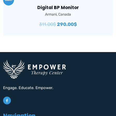
Digital BP Monitor
Armani
,
Canada
311.00
$
290.00
$
Add To Cart
Engage. Educate. Empower.
Navigation